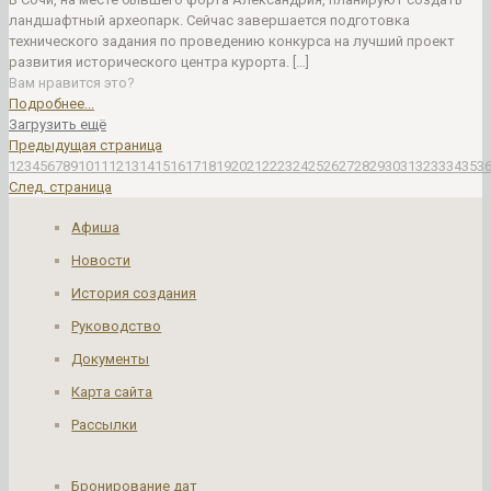
ландшафтный археопарк. Сейчас завершается подготовка
технического задания по проведению конкурса на лучший проект
развития исторического центра курорта.
[…]
Вам нравится это?
Подробнее...
Загрузить ещё
Предыдущая страница
1
2
3
4
5
6
7
8
9
10
11
12
13
14
15
16
17
18
19
20
21
22
23
24
25
26
27
28
29
30
31
32
33
34
35
3
След. страница
Афиша
Новости
История создания
Руководство
Документы
Карта сайта
Рассылки
Бронирование дат