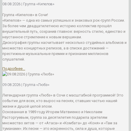
08.08.2026 | Группа «Кипелов»
Группа «Кипелов» в Сочи!
«Кипелов» — одна из самых успешных и знаковых рок-групп России.
За более чем двадцатилетнюю историю коллектив прошёл
внушительный путь, сохранив главное: верность стилю, единство и
неустанное стремление к новым вершинам.
Дискография группы насчитывает несколько студийных альбомов и
множество концертных релизов, а в списке достижений —
престижные музыкальные премии и признание миллионов
слушателей.
Подробнее...
09.08.2026 | Группа «Любэ»
Легендарная группа «Любэ» в Сочи с масштабной программой! Это
событие для всех, кто вырос на песнях, ставших частью нашей
жизни и душой целой эпохи.
Основанная в 1989 году Игорем Матвиенко и Николаем
Расторгуевым, группа за десятилетия подарила зрителям
множество хитов — от «Атаса» и «Комбата» до «Коня» и «Там за
туманами». Их песни — это искренность, сила и душа, которые