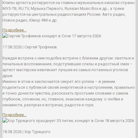
Клипы артиста ротируются на главных музыкальных каналах страны:
МУЗ-ТВ, RU.TV, Музыка Первого, Russian Music Box и др., а треки
ротируются на центральных радиостанциях России: Авто радио,
Новое радио, Юмор ФМ и др.
Подробнее...
17.08.2026 | Сергей Трофимов
Каждая встреча с ним подобна встрече с близким другом: светлые и
печальные воспоминания, подступившие слезы и радостный смех –
артист мастерски извлекает лучшее из самых потаенных уголков
души.
Именно в этом и заключается секрет его успеха – в умении
поделиться с публикой своей энергетикой и настроением, правильно
и точно донести чувства, рассказать простыми словами о самом
глубоком, сложном, но, главное, знакомом каждому: о любви и
ненависти, разлуках и встречах, радости и горе.
Подробнее...
18.08.2026 | Хор Турецкого