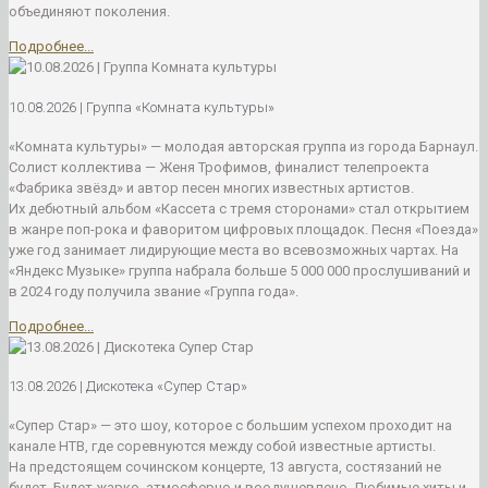
объединяют поколения.
Подробнее...
10.08.2026 | Группа «Комната культуры»
«Комната культуры» — молодая авторская группа из города Барнаул.
Солист коллектива — Женя Трофимов, финалист телепроекта
«Фабрика звёзд» и автор песен многих известных артистов.
Их дебютный альбом «Кассета с тремя сторонами» стал открытием
в жанре поп-рока и фаворитом цифровых площадок. Песня «Поезда»
уже год занимает лидирующие места во всевозможных чартах. На
«Яндекс Музыке» группа набрала больше 5 000 000 прослушиваний и
в 2024 году получила звание «Группа года».
Подробнее...
13.08.2026 | Дискотека «Супер Стар»
«Супер Стар» — это шоу, которое с большим успехом проходит на
канале НТВ, где соревнуются между собой известные артисты.
На предстоящем сочинском концерте, 13 августа, состязаний не
будет. Будет жарко, атмосферно и воодушевлено. Любимые хиты и