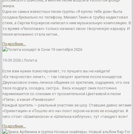
российского шансона, а многие песни вошли в «золотой фонд»
жанра.
Одна из самых известных песен группы «Я куплю тебе дом» была
создана буквально по телефону. Михаил Танич в трубку надиктовал
стихи, а Сергеи Коржуков написал к ним музыкальную композицию. В
то время «Лесоповал» только начинал свою творческую карьеру. И
песня мгновенно стала хитом…
Подробнее...
19.09.2026 | Лолита
Если вам нужен психотерапевт, то лучшего вы не найдете!
«Ее творчество лечит», — так говорят зрители после концертов.
Двухчасовое очень личное общение со зрителем, ощущение, что она
твоя подруга, соседка, сестра… Весь концерт смех постоянно
перемежается со слезами от пронзительной Цветаевой и песни
«Папа», а какая «Раневская»!
Каждый зритель — реальный участник ее шоу. Ставшие давно хитами
«Ориентация» и «Пошлю его на» поют хором на всех ее концертах. А
чего стоит «Шампанское» и «Шпилька-каблучок», тут «танцуют все»!
Подробнее...