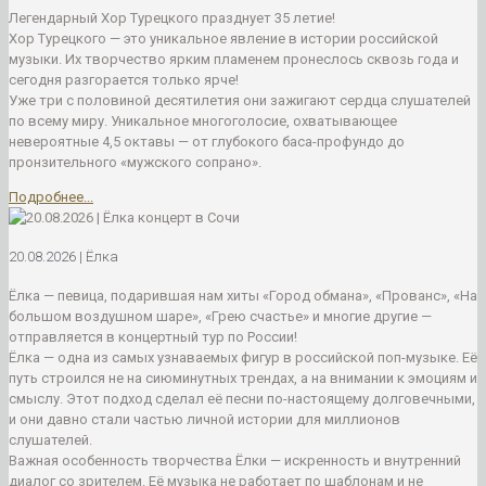
Легендарный Хор Турецкого празднует 35 летие!
Хор Турецкого — это уникальное явление в истории российской
музыки. Их творчество ярким пламенем пронеслось сквозь года и
сегодня разгорается только ярче!
Уже три с половиной десятилетия они зажигают сердца слушателей
по всему миру. Уникальное многоголосие, охватывающее
невероятные 4,5 октавы — от глубокого баса-профундо до
пронзительного «мужского сопрано».
Подробнее...
20.08.2026 | Ёлка
Ёлка — певица, подарившая нам хиты «Город обмана», «Прованс», «На
большом воздушном шаре», «Грею счастье» и многие другие —
отправляется в концертный тур по России!
Ёлка — одна из самых узнаваемых фигур в российской поп-музыке. Её
путь строился не на сиюминутных трендах, а на внимании к эмоциям и
смыслу. Этот подход сделал её песни по-настоящему долговечными,
и они давно стали частью личной истории для миллионов
слушателей.
Важная особенность творчества Ёлки — искренность и внутренний
диалог со зрителем. Её музыка не работает по шаблонам и не