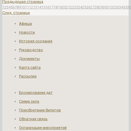
Предыдущая страница
1
2
3
4
5
6
7
8
9
10
11
12
13
14
15
16
17
18
19
20
21
22
23
24
25
26
27
28
29
30
31
32
33
34
35
3
След. страница
Афиша
Новости
История создания
Руководство
Документы
Карта сайта
Рассылки
Бронирование дат
Схема зала
Приобретение билетов
Обратная связь
Организация мероприятий